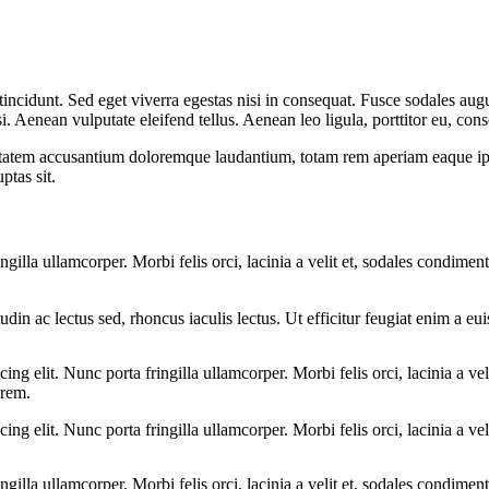
ncidunt. Sed eget viverra egestas nisi in consequat. Fusce sodales augu
Aenean vulputate eleifend tellus. Aenean leo ligula, porttitor eu, conse
uptatem accusantium doloremque laudantium, totam rem aperiam eaque ipsa, 
tas sit.
ngilla ullamcorper. Morbi felis orci, lacinia a velit et, sodales condim
citudin ac lectus sed, rhoncus iaculis lectus. Ut efficitur feugiat enim a 
ing elit. Nunc porta fringilla ullamcorper. Morbi felis orci, lacinia a 
orem.
ing elit. Nunc porta fringilla ullamcorper. Morbi felis orci, lacinia a v
ngilla ullamcorper. Morbi felis orci, lacinia a velit et, sodales condim