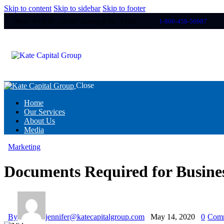
Skip to content
Skip to sidebar
Skip to footer
Mon - Fri 8:00 - 18:00 / Sunday 8:00 - 14:00
1-800-458-56987
Close
Home
Our Services
About Us
Media
Marketing
Documents Required for Busines
By
jennifer@katecapitalgroup.com
May 14, 2020
0
Com