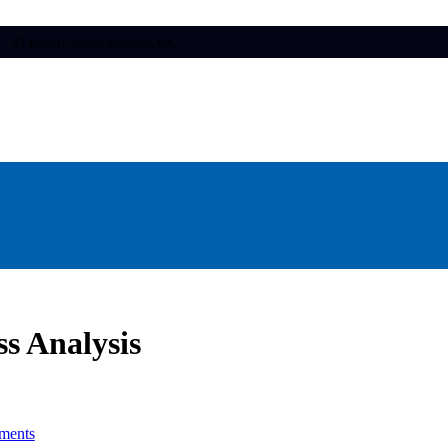
47 Bakery Street, London, UK
s Analysis
ments