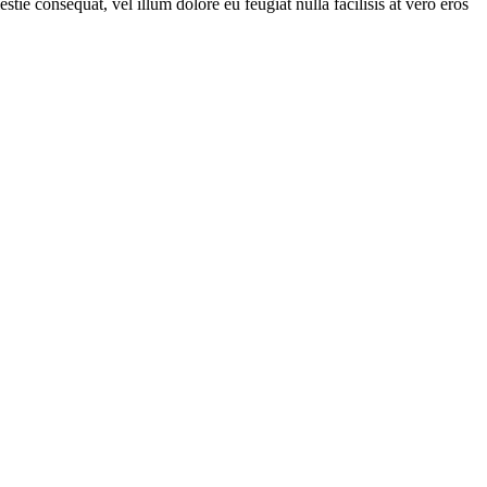
tie consequat, vel illum dolore eu feugiat nulla facilisis at vero eros