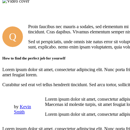
Proin faucibus nec mauris a sodales, sed elementum mi ti
tincidunt. Cras dapibus. Vivamus elementum semper nisi. 
Q
Sed ut perspiciatis, unde omnis iste natus error sit vol
sunt, explicabo. nemo enim ipsam voluptatem, quia volup
How to find the perfect job for yourself
Lorem ipsum dolor sit amet, consectetur adipiscing elit. Nunc porta fri
amet feugiat lorem.
Curabitur sed erat vel tellus hendrerit tincidunt. Sed arcu tortor, solli
Lorem ipsum dolor sit amet, consectetur adipisc
Maecenas id molestie turpis, sit amet feugiat l
by
Kevin
Smith
Lorem ipsum dolor sit amet, consectetur adipisc
Lorem ipsum dolor sit amet, consectetur adipiscing elit. Nunc porta fri