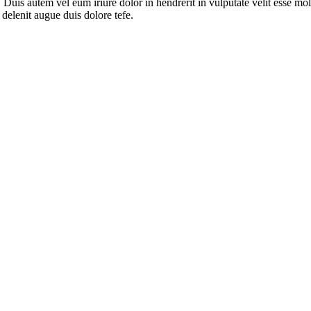
uis autem vel eum iriure dolor in hendrerit in vulputate velit esse moles
 delenit augue duis dolore tefe.