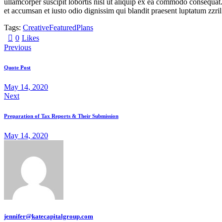
ullamcorper suscipit lobortis nisl ut aliquip ex ea commodo consequat. D
et accumsan et iusto odio dignissim qui blandit praesent luptatum zzril
Tags:
Creative
Featured
Plans
0
Likes
Previous
Quote Post
May 14, 2020
Next
Preparation of Tax Reports & Their Submission
May 14, 2020
jennifer@katecapitalgroup.com