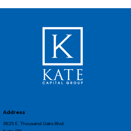
Address
3625 E. Thousand Oaks Blvd.