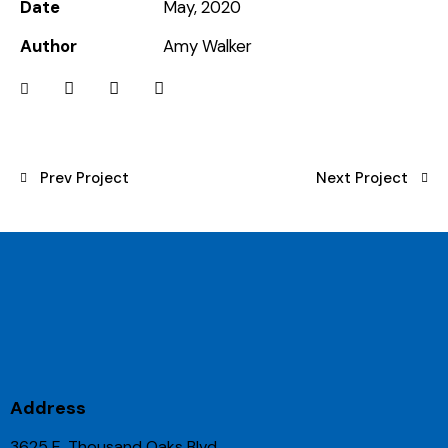
Date
May, 2020
Author
Amy Walker
Prev Project
Next Project
Address
3625 E. Thousand Oaks Blvd.