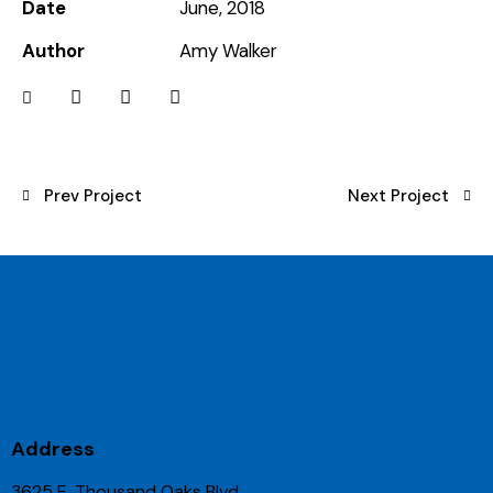
Date
June, 2018
Author
Amy Walker
Prev Project
Next Project
Address
3625 E. Thousand Oaks Blvd.